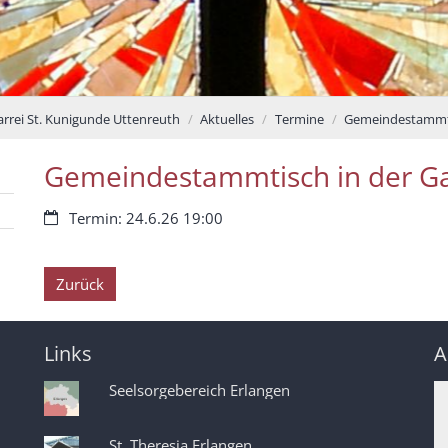
arrei St. Kunigunde Uttenreuth
Aktuelles
Termine
Gemeindestammtis
Gemeindestammtisch in der Ga
Datum:
Termin: 24.6.26 19:00
Zurück
Links
A
Seelsorgebereich Erlangen
St. Theresia Erlangen